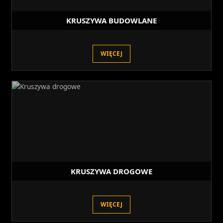
KRUSZYWA BUDOWLANE
WIĘCEJ
KRUSZYWA DROGOWE
WIĘCEJ