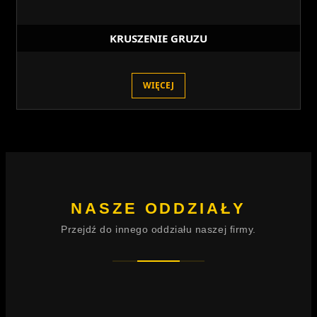
KRUSZENIE GRUZU
WIĘCEJ
NASZE ODDZIAŁY
Przejdź do innego oddziału naszej firmy.
BETONIARNIA
SKŁAD OPAŁU
USŁUGI
PRZEJDŹ